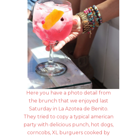
Here you have a photo detail from
the brunch that we enjoyed last
Saturday in La Azotea de Benito.
They tried to copy a typical american
party with delicious punch, hot dogs,
corncobs, XL burguers cooked by