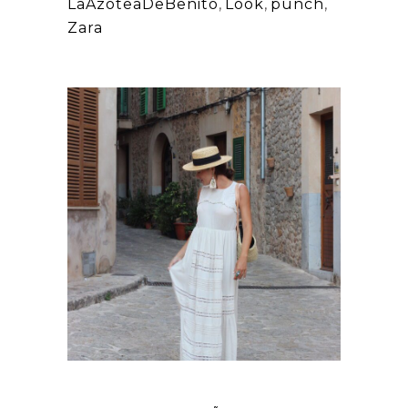
LaAzoteaDeBenito
,
Look
,
punch
,
Zara