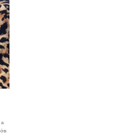
 a
ión