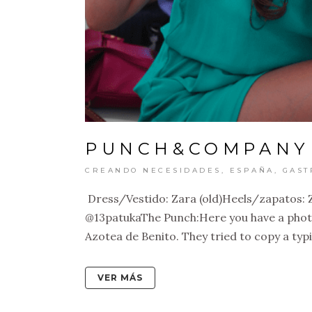
PUNCH&COMPANY
CREANDO NECESIDADES
,
ESPAÑA
,
GAST
Dress/Vestido: Zara (old)Heels/zapatos: 
@13patukaThe Punch:Here you have a photo 
Azotea de Benito. They tried to copy a typi
VER MÁS