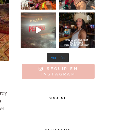
Ver más
SEGUIR EN
INSTAGRAM
rry
SÍGUEME
a
él.