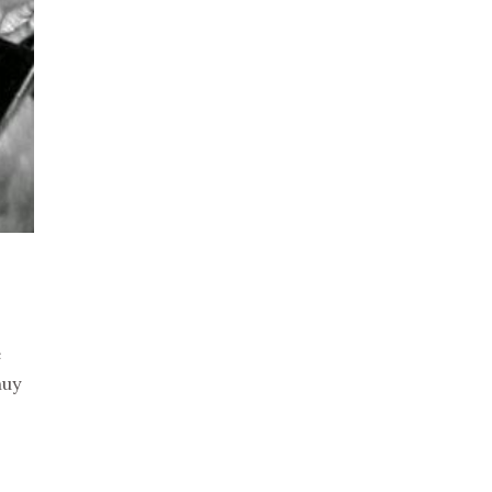
e
muy