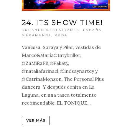
24. ITS SHOW TIME!
CREANDO NECESIDADES
,
ESPAÑA
,
MAPAMUNDI
,
MODA
Vanessa, Soraya y Pilar, vestidas de
Marco&María@tatybrillor,
@ZaMiRaFR,@Pakaty,
@nataliafarinael,@lindsaynartey y
@CatrinaMonzon, The Personal Plus
dancers Y después cenita en La
Laguna, en una tasca totalmente
recomendable, EL TONIQUE...
VER MÁS