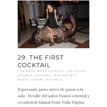
29. THE FIRST
COCKTAIL
CREANDO NECESIDADES
,
EMIRATOS
ÁRABES
,
ESPAÑA
,
MAPAMUNDI
,
MODA
,
TWENTY7THINGS
Esperando justo antes de pasar a la
sala Detalle del salón Fusión oriental y
occidental Animal Print Nails Página