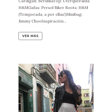
Cardigan: BershkaTop: UterqüeFalda:
H&MGafas: Persol Biker Boots: H&M
(Temporada, a por ellas!)Minibag:
Jimmy ChooInspiración...
VER MÁS