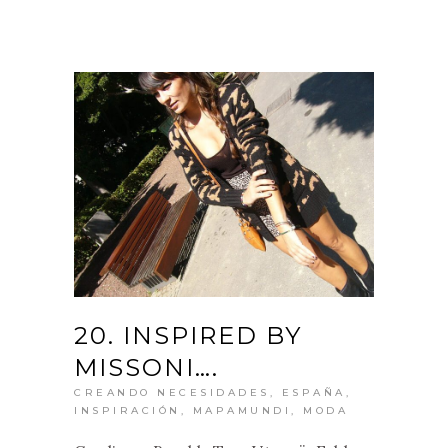
20. INSPIRED BY
MISSONI….
CREANDO NECESIDADES
,
ESPAÑA
,
INSPIRACIÓN
,
MAPAMUNDI
,
MODA