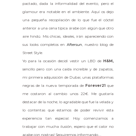
pactado, dada la informalidad del evento, pero el
glamour era notable en el ambiente. Aquí os dejo
una pequeña recopilación de lo que fue el cóctel
anterior a una cena típica árabe con algún que otro
aire hindú. Mis chicas, ideales, irán apareciendo con
sus looks completos en
Aftersun
, nuestro blog de
Street Style.
Yo para la ocasión decidí vestir un LBD de
H&M,
sencillo pero con una caída increíble y de zapatos,
mi primera adquisición de Dubai, unas plataformas
negras de la nueva temporada de
Forever21
que
me costaron al cambio unos 22€. Me gustaría
destacar de la noche, lo agradable que fue la velada y
lo contentas que estamos de poder revivir esta
experiencia tan especial. Hoy comenzamos a
trabajar con mucha ilusión, espero que el calor no
acabe con nostras! Seguiremos informando….