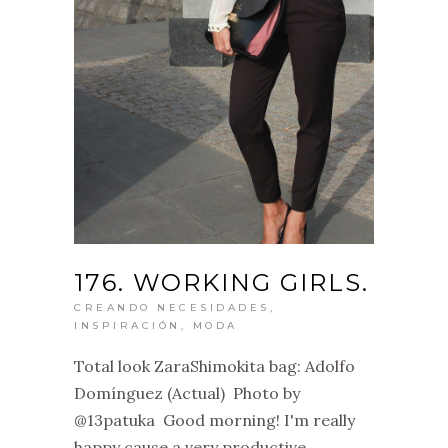
176. WORKING GIRLS.
CREANDO NECESIDADES
,
INSPIRACIÓN
,
MODA
Total look ZaraShimokita bag: Adolfo
Domínguez (Actual) Photo by
@13patuka Good morning! I'm really
happy cause a very productive