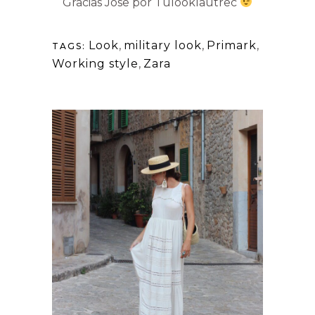
Gracias Jose por Tulooklautrec
Look
,
military look
,
Primark
,
TAGS:
Working style
,
Zara