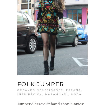
FOLK JUMPER
CREANDO NECESIDADES
,
ESPAÑA
,
INSPIRACIÓN
,
MAPAMUNDI
,
MODA
Jumper/Jersey: 2º hand shopSunnies: