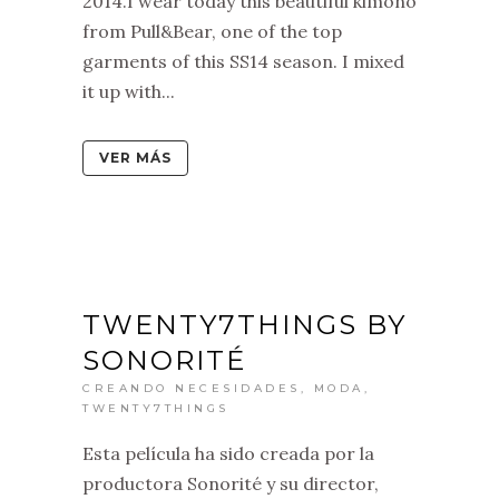
2014.I wear today this beautiful kimono
from Pull&Bear, one of the top
garments of this SS14 season. I mixed
it up with...
VER MÁS
TWENTY7THINGS BY
SONORITÉ
CREANDO NECESIDADES
,
MODA
,
TWENTY7THINGS
Esta película ha sido creada por la
productora Sonorité y su director,