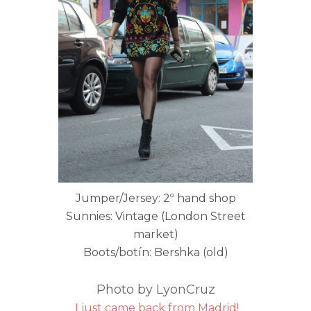
Jumper/Jersey: 2º hand shop
Sunnies: Vintage (London Street
market)
Boots/botín: Bershka (old)
Photo by LyonCruz
I just came back from Madrid!