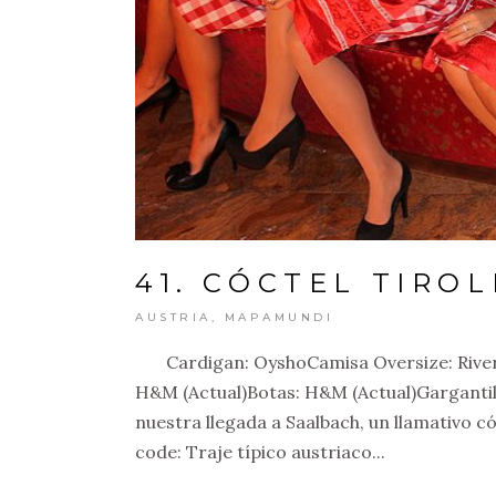
41. CÓCTEL TIRO
AUSTRIA
,
MAPAMUNDI
Cardigan: OyshoCamisa Oversize: River 
H&M (Actual)Botas: H&M (Actual)Gargantilla
nuestra llegada a Saalbach, un llamativo có
code: Traje típico austriaco...