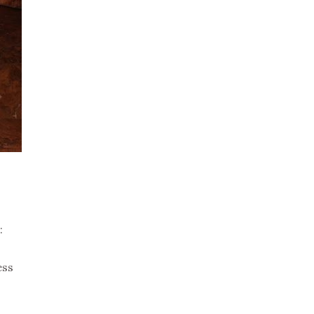
:
ess