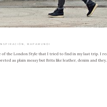
INSPIRACIÓN
,
MAPAMUNDI
of the London Style that I tried to find in my last trip. I r
reted as plain messy but Brits like leather, denim and they..