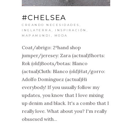
#CHELSEA
CREANDO NECESIDADES
,
INGLATERRA
,
INSPIRACIÓN
,
MAPAMUNDI
,
MODA
Coat/abrigo: 2ºhand shop
jumper/jeresey: Zara (actual)Shorts:
Rok (old)Boots/botas: Blanco
(actual)Cluth: Blanco (old)Hat/gorro:
Adolfo Domínguez (actual)Hi
everybody! If you usually follow my
updates, you know that I love mixing
up denim and black. It's a combo that I
really love. What about you? I'm really
obssesed with...