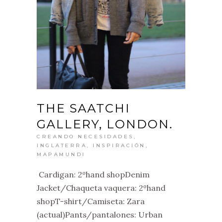
THE SAATCHI
GALLERY, LONDON.
CREANDO NECESIDADES
,
INGLATERRA
,
INSPIRACIÓN
,
MAPAMUNDI
Cardigan: 2ºhand shopDenim
Jacket/Chaqueta vaquera: 2ºhand
shopT-shirt/Camiseta: Zara
(actual)Pants/pantalones: Urban