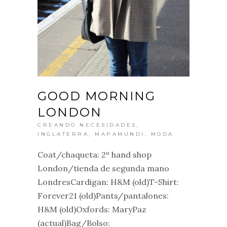
GOOD MORNING
LONDON
CREANDO NECESIDADES
,
INGLATERRA
,
MAPAMUNDI
,
MODA
Coat/chaqueta: 2º hand shop
London/tienda de segunda mano
LondresCardigan: H&M (old)T-Shirt:
Forever21 (old)Pants/pantalones:
H&M (old)Oxfords: MaryPaz
(actual)Bag/Bolso: