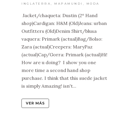
INGLATERRA
,
MAPAMUNDI
,
MODA
Jacket/chaqueta: Dustin (2º Hand
shop)Cardigan: H&M (Old)Jeans: urban
Outfitters (Old)Denim Shirt/blusa
vaquera: Primark (actual)Bag/Bolso:
Zara (actual)Creepers: MaryPaz
(actual)Cap/Gorra: Primark (actual)Hi!
How are u doing? I show you one
more time a second hand shop
purchase. I think that this suede jacket
is simply Amazing! isn't...
VER MÁS