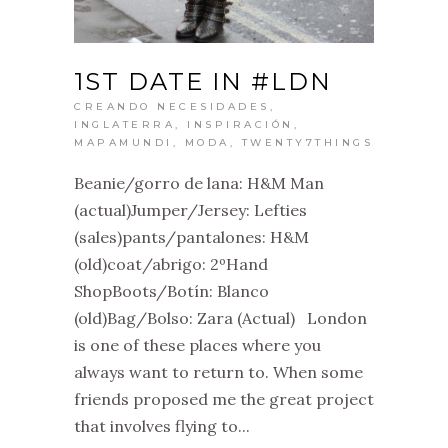
1ST DATE IN #LDN
CREANDO NECESIDADES
,
INGLATERRA
,
INSPIRACIÓN
,
MAPAMUNDI
,
MODA
,
TWENTY7THINGS
Beanie/gorro de lana: H&M Man
(actual)Jumper/Jersey: Lefties
(sales)pants/pantalones: H&M
(old)coat/abrigo: 2ºHand
ShopBoots/Botín: Blanco
(old)Bag/Bolso: Zara (Actual) London
is one of these places where you
always want to return to. When some
friends proposed me the great project
that involves flying to...