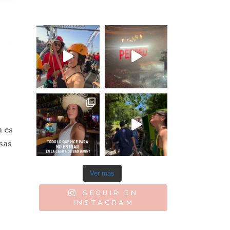
a es
sas
Ver más
SEGUIR EN
INSTAGRAM