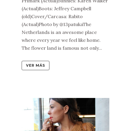
Primark (Actual)Sunnies: Karen Walker
(Actual)Boots: Jeffrey Campbell
(old)Cover/Carcasa: Rabito
(Actual)Photo by @13patukaThe
Netherlands is an awesome place
where every year we feel like home.
The flower land is famous not only...
VER MÁS