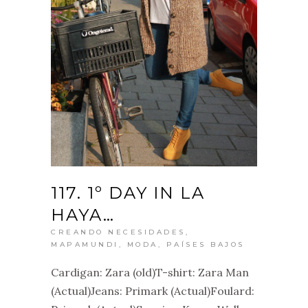
117. 1º DAY IN LA
HAYA…
CREANDO NECESIDADES
,
MAPAMUNDI
,
MODA
,
PAÍSES BAJOS
Cardigan: Zara (old)T-shirt: Zara Man
(Actual)Jeans: Primark (Actual)Foulard: