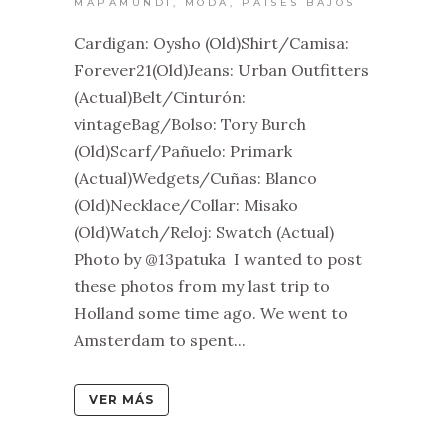
MAPAMUNDI
,
MODA
,
PAÍSES BAJOS
Cardigan: Oysho (Old)Shirt/Camisa:
Forever21(Old)Jeans: Urban Outfitters
(Actual)Belt/Cinturón:
vintageBag/Bolso: Tory Burch
(Old)Scarf/Pañuelo: Primark
(Actual)Wedgets/Cuñas: Blanco
(Old)Necklace/Collar: Misako
(Old)Watch/Reloj: Swatch (Actual)
Photo by @13patuka I wanted to post
these photos from my last trip to
Holland some time ago. We went to
Amsterdam to spent...
VER MÁS