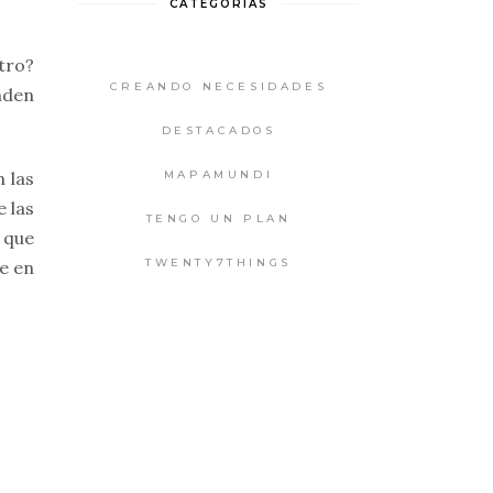
CATEGORIAS
tro?
CREANDO NECESIDADES
enden
DESTACADOS
MAPAMUNDI
n las
e las
TENGO UN PLAN
 que
TWENTY7THINGS
e en