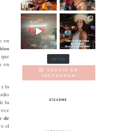
o en
bios
 que
Ver más
s en
SEGUIR EN
INSTAGRAM
y la
udio
SÍGUEME
e la
rece
o de
e el