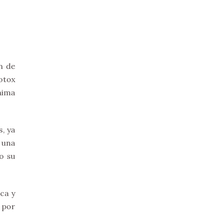
n de
botox
nima
, ya
 una
o su
ca y
 por