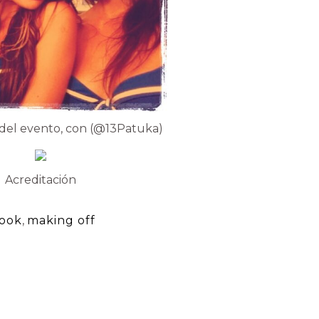
 del evento, con (@13Patuka)
Acreditación
ook
,
making off