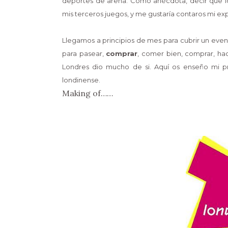
deportes de arena. Como anécdota, decir que l
mis terceros juegos, y me gustaría contaros mi ex
Llegamos a principios de mes para cubrir un ev
para pasear,
comprar
, comer bien, comprar, hac
Londres dio mucho de si. Aquí os enseño mi pri
londinense.
Making of……