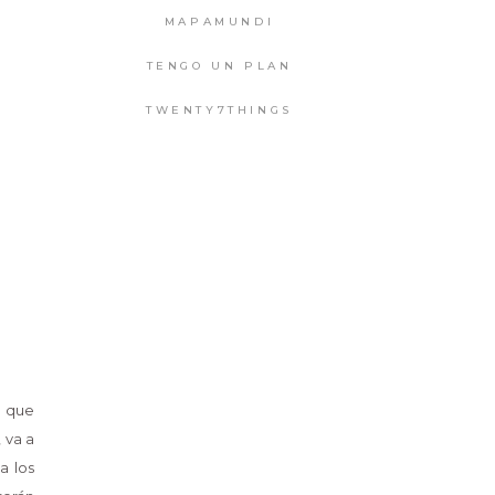
MAPAMUNDI
TENGO UN PLAN
TWENTY7THINGS
o que
, va a
a los