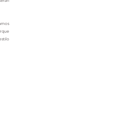
serán
hamos
orque
stilo