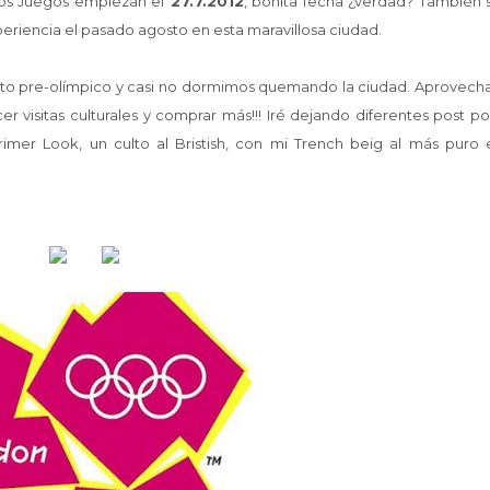
os Juegos empiezan el
27.7.2012
, bonita fecha ¿verdad? También 
periencia el pasado agosto en esta maravillosa ciudad.
ento pre-olímpico y casi no dormimos quemando la ciudad. Aprovec
er visitas culturales y comprar más!!! Iré dejando diferentes post p
mer Look, un culto al Bristish, con mi Trench beig al más puro e