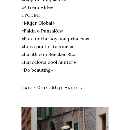
«A trendy life»
«TCDM»
«Mujer Global»
«Falda o Pantalón»
«Esta noche soy una princesa»
«Loca por los tacones»
«La 5th con Beecker St.»
«Barcelona cool hunter»
«Do beauting»
DemakUp
,
Events
TAGS: