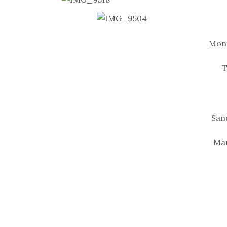
Mono
T
San
Man