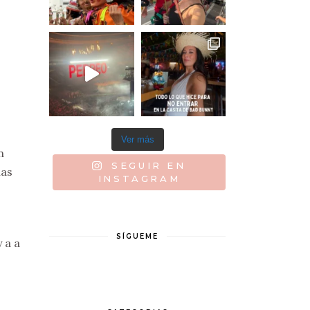
Ver más
n
SEGUIR EN
las
INSTAGRAM
SÍGUEME
 a a