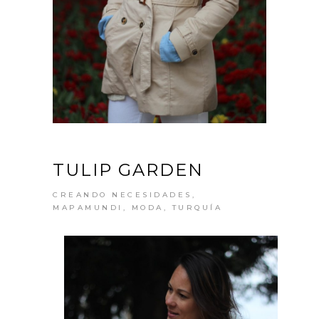
TULIP GARDEN
CREANDO NECESIDADES
,
MAPAMUNDI
,
MODA
,
TURQUÍA