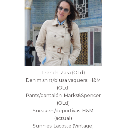
Trench: Zara (OLd)
Denim shirt/blusa vaquera: H&M
(OLd)
Pants/pantalón: Marks&Spencer
(OLd)
Sneakers/deportivas: H&M
(actual)
Sunnies: Lacoste (Vintage)