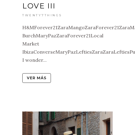
LOVE III
TWENTY7THINGS
H&MForever21ZaraMangoZaraForever21ZaraMa
BurchMaryPazZaraForever21Local
Market
IbizaConverseMaryPazLeftiesZaraZaraLefties
I wonder...
VER MÁS