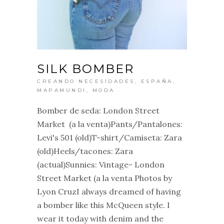
SILK BOMBER
CREANDO NECESIDADES
,
ESPAÑA
,
MAPAMUNDI
,
MODA
Bomber de seda: London Street
Market (a la venta)Pants/Pantalones:
Levi's 501 (old)T-shirt/Camiseta: Zara
(old)Heels/tacones: Zara
(actual)Sunnies: Vintage- London
Street Market (a la venta Photos by
Lyon CruzI always dreamed of having
a bomber like this McQueen style. I
wear it today with denim and the