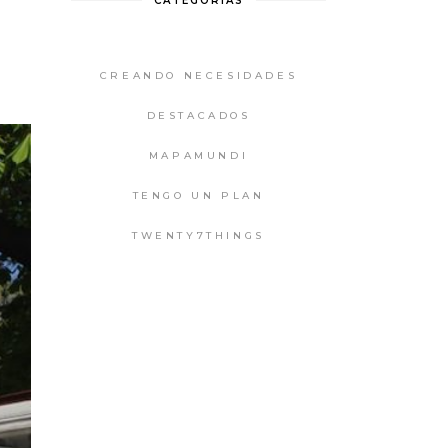
CATEGORIAS
CREANDO NECESIDADES
DESTACADOS
MAPAMUNDI
TENGO UN PLAN
TWENTY7THINGS