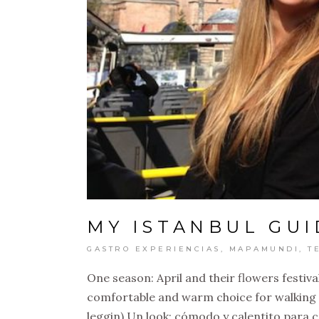
MY ISTANBUL GUI
GASTRO EXPERIENCIAS
,
MAPAMUNDI
,
T
One season: April and their flowers festival
comfortable and warm choice for walking a
leggin) Un look: cómodo y calentito para c