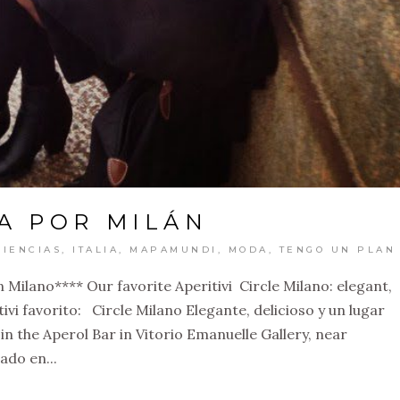
A POR MILÁN
IENCIAS
,
ITALIA
,
MAPAMUNDI
,
MODA
,
TENGO UN PLAN
ilano**** Our favorite Aperitivi Circle Milano: elegant,
vi favorito: Circle Milano Elegante, delicioso y un lugar
in the Aperol Bar in Vitorio Emanuelle Gallery, near
do en...