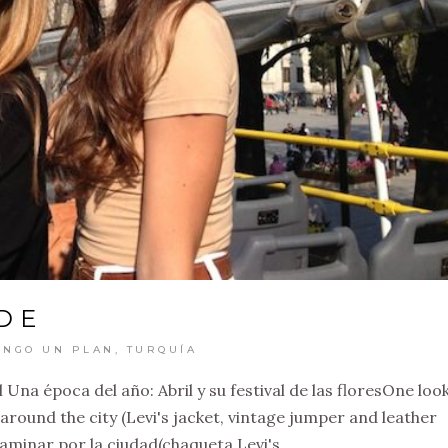
DE
ENGO UN PLAN
,
TURQUÍA
 Una época del año: Abril y su festival de las floresOne look
round the city (Levi's jacket, vintage jumper and leather
aminar por la ciudad(chaqueta Levi's,...