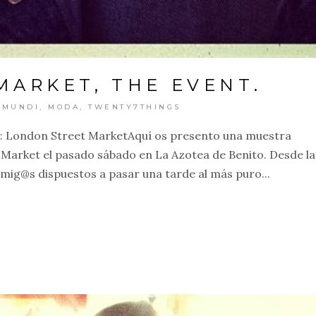
MARKET, THE EVENT.
AMUNDI
,
MODA
,
TWENTY7THINGS
a: London Street MarketAquí os presento una muestra
t Market el pasado sábado en La Azotea de Benito. Desde la
 amig@s dispuestos a pasar una tarde al más puro...