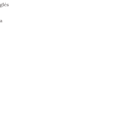
glés
sa