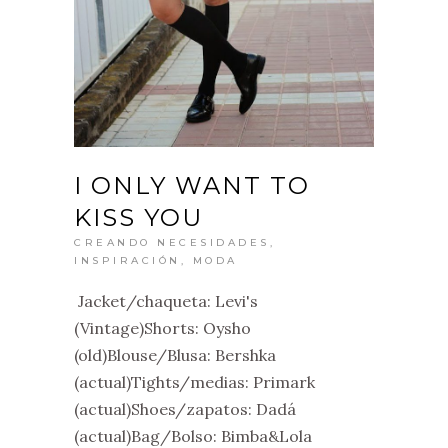
I ONLY WANT TO
KISS YOU
CREANDO NECESIDADES
,
INSPIRACIÓN
,
MODA
Jacket/chaqueta: Levi's
(Vintage)Shorts: Oysho
(old)Blouse/Blusa: Bershka
(actual)Tights/medias: Primark
(actual)Shoes/zapatos: Dadá
(actual)Bag/Bolso: Bimba&Lola