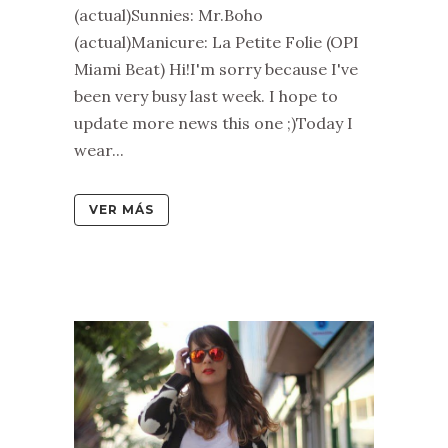
(actual)Sunnies: Mr.Boho
(actual)Manicure: La Petite Folie (OPI
Miami Beat) Hi!I'm sorry because I've
been very busy last week. I hope to
update more news this one ;)Today I
wear...
VER MÁS