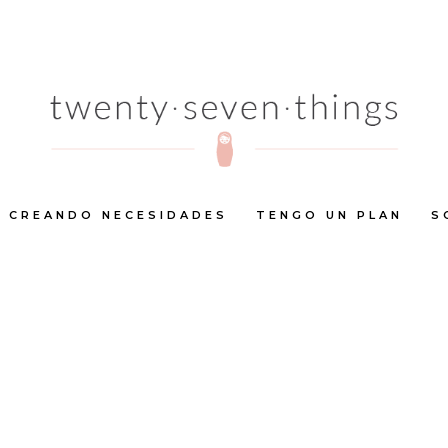
 EN ASESORÍA DE IMAG
PPER.
NTOS
,
TWENTY7THINGS
elacionados con la moda, la asesoría de imagen o el person
edicarte a este mundo y poderte ganar la vida con ésta qu
CREANDO NECESIDADES
TENGO UN PLAN
S
nínsula o el...