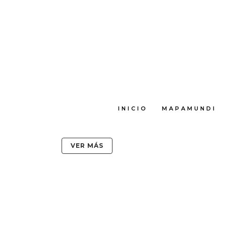
E
MÁSTER INTEGRAL
Y PERSONAL SHO
CREANDO NECESIDADES
,
DESCUBRIMIE
¡Fashionistas!¿Quieres realizar estudios r
shopping y no sabes dónde? ¿Te gustaría d
INICIO
MAPAMUNDI
nuestra pasión?Ya no hay que irse ni a la pe
VER MÁS