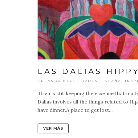
LAS DALIAS HIPP
CREANDO NECESIDADES
,
ESPAÑA
,
INSP
Ibiza is still keeping the essence that mad
Dalias involves all the things related to Hi
have dinner.A place to get lost...
VER MÁS