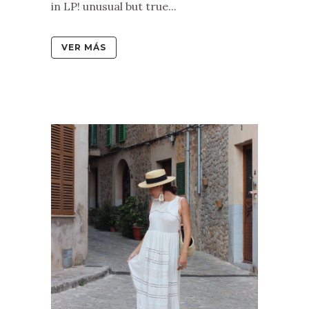
in LP! unusual but true...
VER MÁS