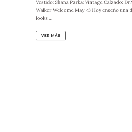
Vestido: Shana Parka: Vintage Calzado: Dr
Walker Welcome May <3 Hoy enseño una de 
looks ...
VER MÁS