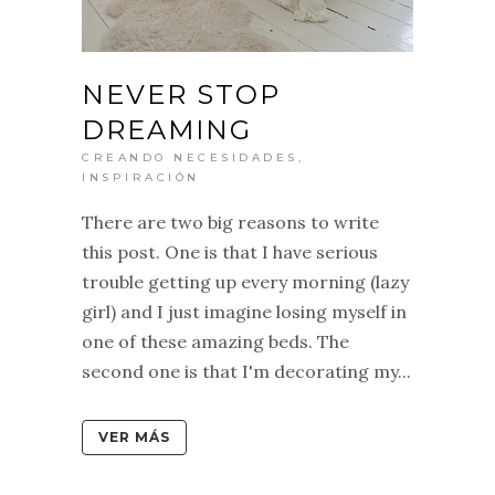
NEVER STOP
DREAMING
CREANDO NECESIDADES
,
INSPIRACIÓN
There are two big reasons to write
this post. One is that I have serious
trouble getting up every morning (lazy
girl) and I just imagine losing myself in
one of these amazing beds. The
second one is that I'm decorating my...
VER MÁS