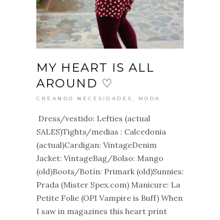
MY HEART IS ALL
AROUND ♡
CREANDO NECESIDADES
,
MODA
Dress/vestido: Lefties (actual
SALES)Tights/medias : Calcedonia
(actual)Cardigan: VintageDenim
Jacket: VintageBag/Bolso: Mango
(old)Boots/Botín: Primark (old)Sunnies:
Prada (Mister Spex.com) Manicure: La
Petite Folie (OPI Vampire is Buff) When
I saw in magazines this heart print