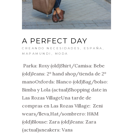
A PERFECT DAY
CREANDO NECESIDADES
,
ESPAÑA
,
MAPAMUNDI
,
MODA
Parka: Roxy (old)Shirt/Camisa: Bebe
(old)Jeans: 2º hand shop/tienda de 2º
manoOxfords: Blanco (old)Bag/bolso:
Bimba y Lola (actual)Shopping date in
Las Rozas VillageUna tarde de
compras en Las Rozas Village: Zeni
wears/lleva,Hat/sombrero: H&M
(old)Blouse: Zara (old)Jeans: Zara
(actual)sneakers: Vans