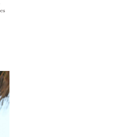
n
tes