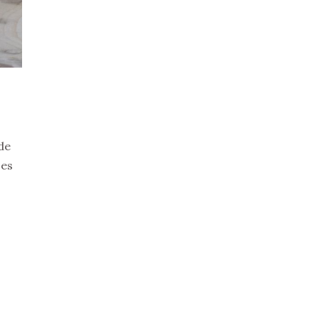
de
ses