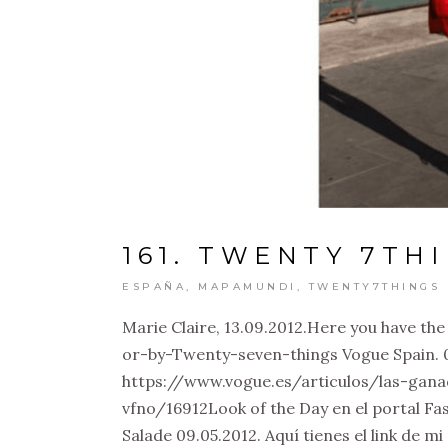
161. TWENTY 7THI
ESPAÑA
,
MAPAMUNDI
,
TWENTY7THINGS
Marie Claire, 13.09.2012.Here you have the
or-by-Twenty-seven-things Vogue Spain. 07
https://www.vogue.es/articulos/las-gan
vfno/16912Look of the Day en el portal Fas
Salade 09.05.2012. Aquí tienes el link de mi p