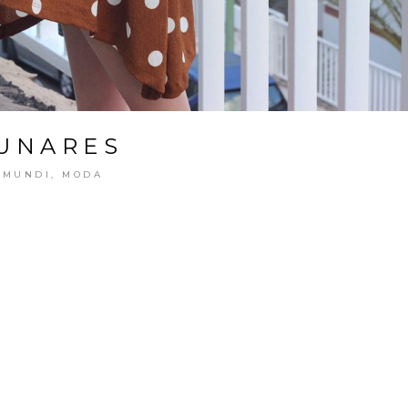
LUNARES
AMUNDI
,
MODA