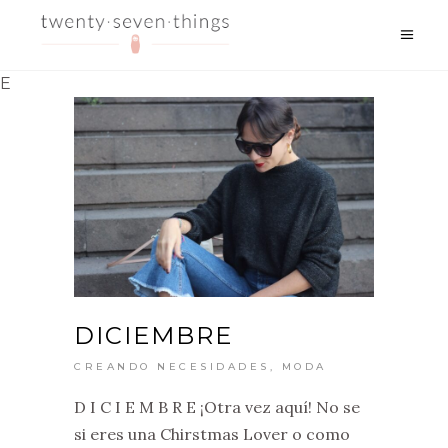
E
DICIEMBRE
CREANDO NECESIDADES
,
MODA
D I C I E M B R E ¡Otra vez aquí! No se
si eres una Chirstmas Lover o como