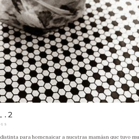
L.2
NGS
va distinta para homenajear a nuestras mamásn que tuvo m