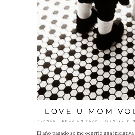
I LOVE U MOM VO
PLANES
,
TENGO UN PLAN
,
TWENTY7THI
El año pasado se me ocurrió una iniciati