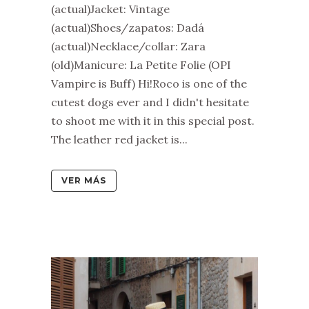
(actual)Jacket: Vintage
(actual)Shoes/zapatos: Dadá
(actual)Necklace/collar: Zara
(old)Manicure: La Petite Folie (OPI
Vampire is Buff) Hi!Roco is one of the
cutest dogs ever and I didn't hesitate
to shoot me with it in this special post.
The leather red jacket is...
VER MÁS