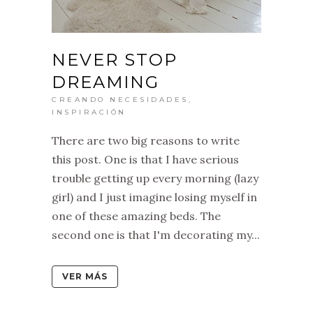
NEVER STOP
DREAMING
CREANDO NECESIDADES
,
INSPIRACIÓN
There are two big reasons to write
this post. One is that I have serious
trouble getting up every morning (lazy
girl) and I just imagine losing myself in
one of these amazing beds. The
second one is that I'm decorating my...
VER MÁS