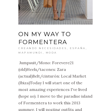
ON MY WAY TO
FORMENTERA
CREANDO NECESIDADES
,
ESPAÑA
,
MAPAMUNDI
,
MODA
Jumpsuit/Mono: Forevere21
(old)Heels/tacones: Zara
(actual)Belt/cinturón: Local Market
(Ibiza)Today I will start one of the
most amazing experiences I've lived
(hope so). I move to the paradise island
of Formentera to work this 2013
summer. I will posting outfits and