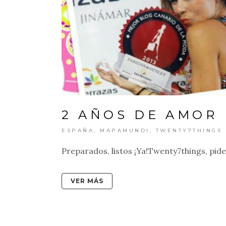
2 AÑOS DE AMOR
ESPAÑA
,
MAPAMUNDI
,
TWENTY7THINGS
Preparados, listos ¡Ya!Twenty7things, pide
VER MÁS