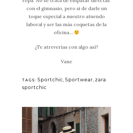
ropa. No se trata de empatar directas
con el gimnasio, pero si de darle un
toque especial a nuestro atuendo
laboral y ser las más coquetas de la
oficina…
¿Te atreverías con algo así?
Vane
Sportchic
,
Sportwear
,
zara
TAGS:
sportchic