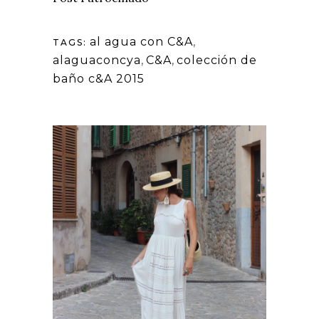
al agua con C&A
,
TAGS:
alaguaconcya
,
C&A
,
colección de
baño c&A 2015