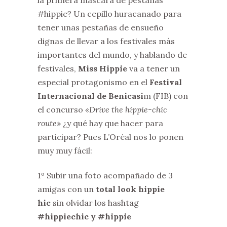
la primera máscara de pestañas
#hippie? Un cepillo huracanado para
tener unas pestañas de ensueño
dignas de llevar a los festivales más
importantes del mundo, y hablando de
festivales,
Miss Hippie
va a tener un
especial protagonismo en el
Festival
Internacional de Benicasi
m (FIB) con
el concurso
«Drive the hippie-chic
route
» ¿y qué hay que hacer para
participar? Pues L’Oréal nos lo ponen
muy muy fácil:
1º Subir una foto acompañado de 3
amigas con un
total look hippie
hic
sin olvidar los hashtag
#hippiechic y #hippie