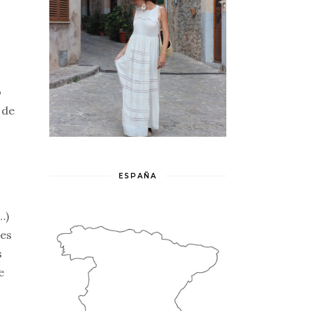
o
 de
ESPAÑA
…)
 es
s
e