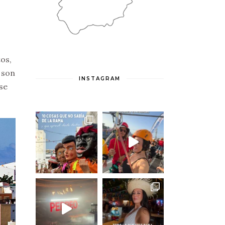
os,
 son
INSTAGRAM
se