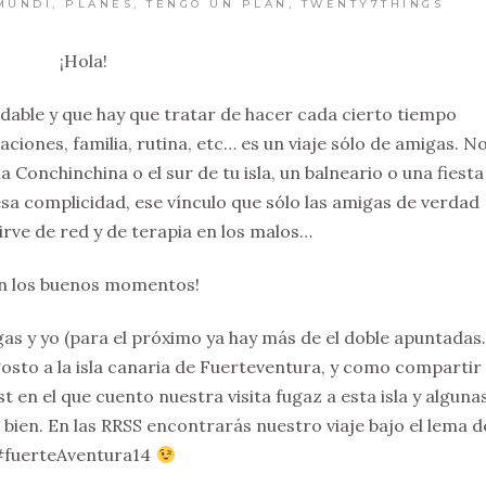
MUNDI
,
PLANES
,
TENGO UN PLAN
,
TWENTY7THINGS
¡Hola!
dable y que hay que tratar de hacer cada cierto tiempo
iones, familia, rutina, etc… es un viaje sólo de amigas. N
 Conchinchina o el sur de tu isla, un balneario o una fiesta
sa complicidad, ese vínculo que sólo las amigas de verdad
irve de red y de terapia en los malos…
en los buenos momentos!
gas y yo (para el próximo ya hay más de el doble apuntadas
osto a la isla canaria de Fuerteventura, y como compartir
st en el que cuento nuestra visita fugaz a esta isla y alguna
ien. En las RRSS encontrarás nuestro viaje bajo el lema d
#fuerteAventura14