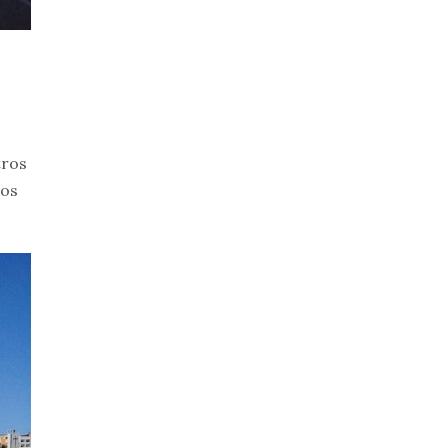
tros
los