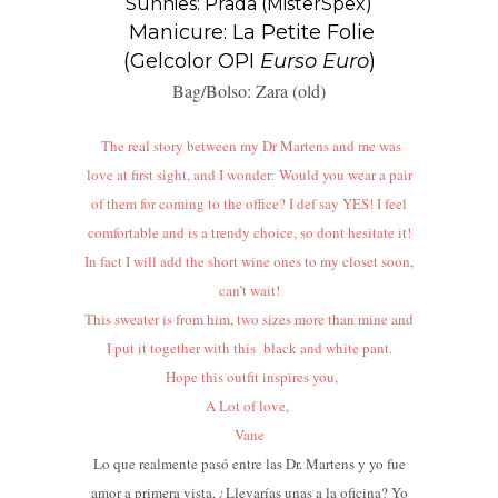
Sunnies: Prada (MisterSpex)
Manicure: La Petite Folie
(Gelcolor OPI
Eurso Euro
)
Bag/Bolso: Zara (old)
The real story between my Dr Martens and me was
love at first sight, and I wonder: Would you wear a pair
of them for coming to the office? I def say YES! I feel
comfortable and is a trendy choice, so dont hesitate it!
In fact I will add the short wine ones to my closet soon,
can’t wait!
This sweater is from him, two sizes more than mine and
I put it together with this black and white pant.
Hope this outfit inspires you,
A Lot of love,
Vane
Lo que realmente pasó entre las Dr. Martens y yo fue
amor a primera vista. ¿Llevarías unas a la oficina? Yo