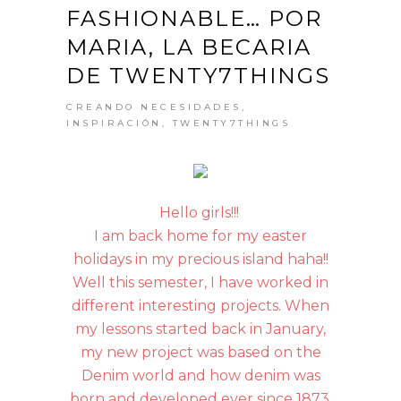
FASHIONABLE… POR
MARIA, LA BECARIA
DE TWENTY7THINGS
CREANDO NECESIDADES
,
INSPIRACIÓN
,
TWENTY7THINGS
Hello girls!!!
I am back home for my easter
holidays in my precious island haha!!
Well this semester, I have worked in
different interesting projects. When
my lessons started back in January,
my new project was based on the
Denim world and how denim was
born and developed ever since 1873,