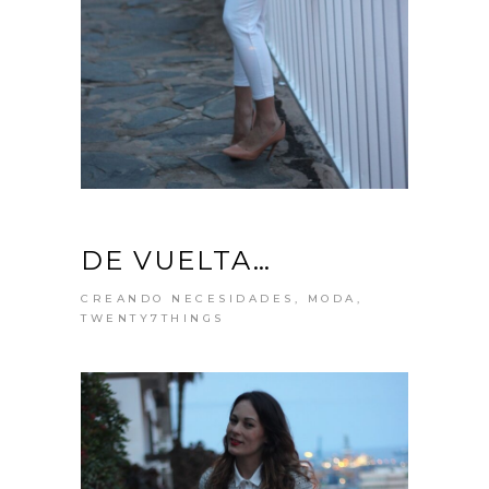
DE VUELTA…
CREANDO NECESIDADES
,
MODA
,
TWENTY7THINGS