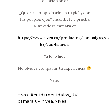
radiación solar.
¿Quieres comprobarlo en tu piel y con
tus porpios ojos? Inscríbete y prueba
la innvadora cámara en
https://www.nivea.es/productos/campaigns/ex
ES/sun-kamera
¡Ya lo lo hice!
No olvides compartir tu experiencia
Vane
#cuídatecuídalos_UV
,
TAGS:
camara uv nivea
,
Nivea